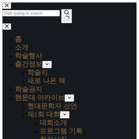
본
문
으
로
결
건
과
너
홈
없
뛰
음
소개
기
학술행사
출간정보
학술지
새로 나온 책
학술공지
현문대 아카이브
현대문학자 선언
제1회 대회
대회소개
프로그램 기록